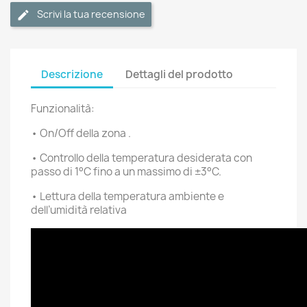
Scrivi la tua recensione
Descrizione
Dettagli del prodotto
Funzionalità:
• On/Off della zona .
• Controllo della temperatura desiderata con
passo di 1°C fino a un massimo di ±3°C.
• Lettura della temperatura ambiente e
dell’umidità relativa