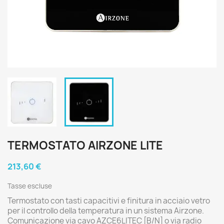
TERMOSTATO AIRZONE LITE
213,60 €
Tasse escluse
Termostato con tasti capacitivi e finitura in acciaio vetro
per il controllo della temperatura in un sistema Airzone.
Comunicazione via cavo AZCE6LITEC [B/N] o via radio