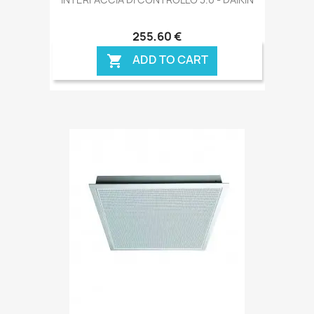
255,60 €
ADD TO CART
