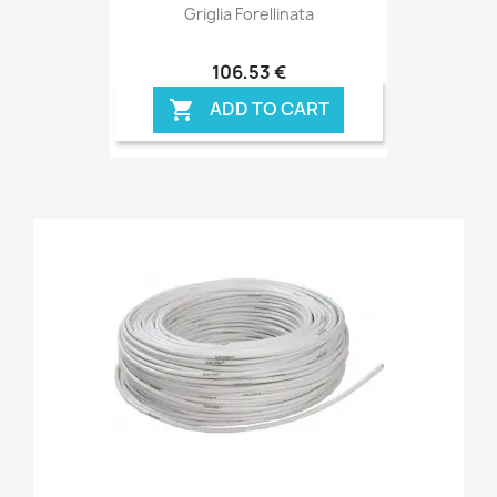
Griglia Forellinata
106,53 €
ADD TO CART
