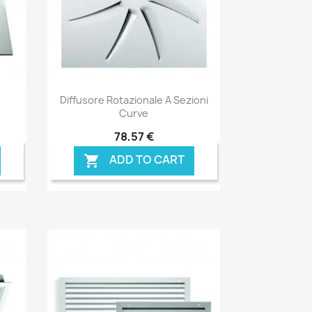
Anteprima

Diffusore Rotazionale A Sezioni
Curve
78,57 €
ADD TO CART
