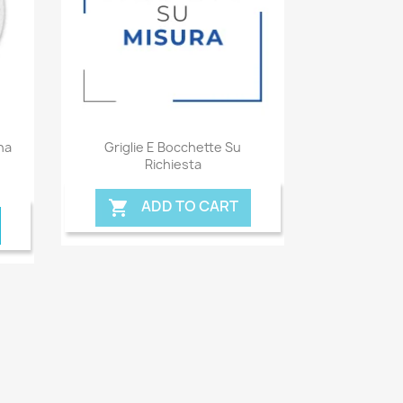
Anteprima

na
Griglie E Bocchette Su
Richiesta
ADD TO CART
