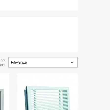
ina

Rilevanza
er: