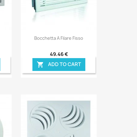
Anteprima

Bocchetta A Filare Fisso
49,46 €
ADD TO CART
