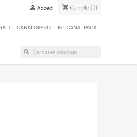
shopping_cart

Carrello
(0)
Accedi
RATI
CANALI SPIRO
KIT CANAL PACK
search