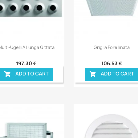
Anteprima
Anteprima


Multi-Ugelli A Lunga Gittata
Griglia Forellinata
197,30 €
106,53 €
ADD TO CART
ADD TO CART

