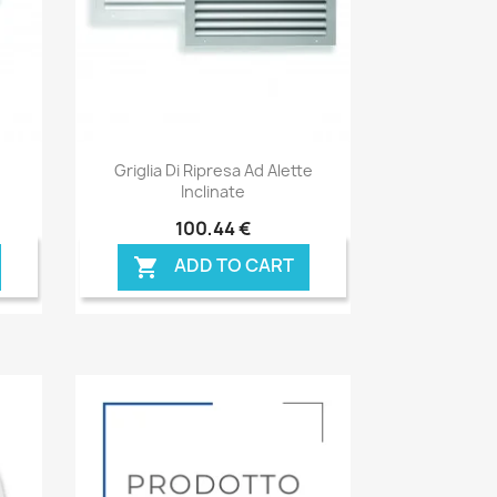
Anteprima

Griglia Di Ripresa Ad Alette
Inclinate
100,44 €
ADD TO CART
