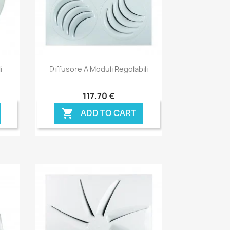
Anteprima

i
Diffusore A Moduli Regolabili
117,70 €
ADD TO CART
