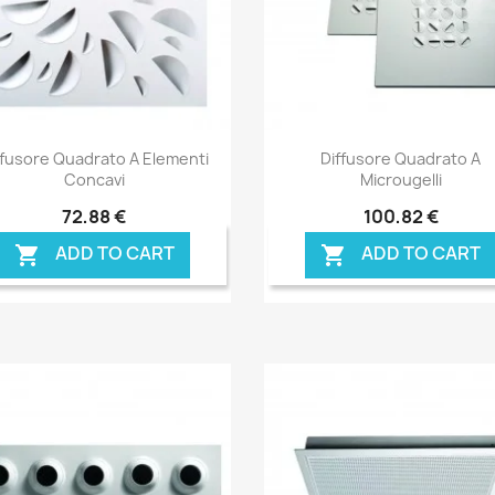
Anteprima
Anteprima


ffusore Quadrato A Elementi
Diffusore Quadrato A
Concavi
Microugelli
72,88 €
100,82 €
ADD TO CART
ADD TO CART

