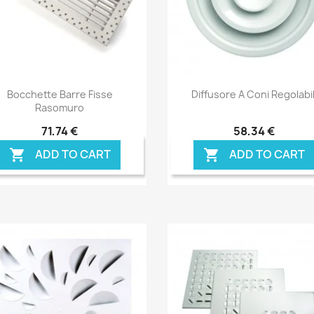
Anteprima
Anteprima


Bocchette Barre Fisse
Diffusore A Coni Regolabil
Rasomuro
71,74 €
58,34 €
ADD TO CART
ADD TO CART

