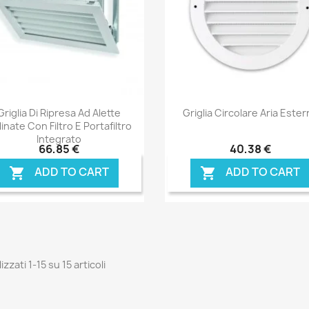
Anteprima
Anteprima


Griglia Di Ripresa Ad Alette
Griglia Circolare Aria Ester
linate Con Filtro E Portafiltro
Integrato
66,85 €
40,38 €
ADD TO CART
ADD TO CART


izzati 1-15 su 15 articoli