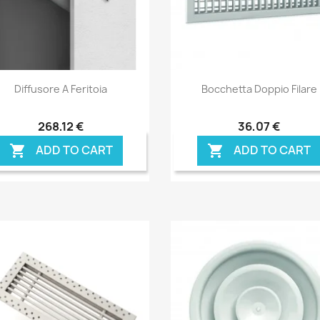
Anteprima
Anteprima


Diffusore A Feritoia
Bocchetta Doppio Filare
268,12 €
36,07 €
ADD TO CART
ADD TO CART

