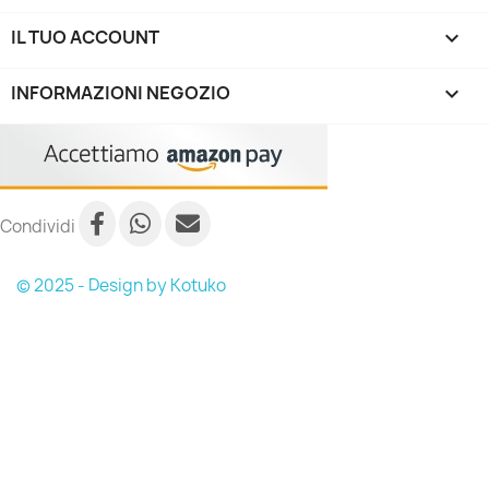
IL TUO ACCOUNT

INFORMAZIONI NEGOZIO
keyboard_arrow_down
Condividi
© 2025 - Design by Kotuko