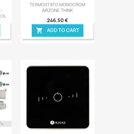
Anteprima

TERMOSTATO MONOCROM
E-
AIRZONE THINK
COL
246,50 €
ADD TO CART
