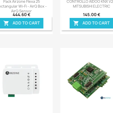


Pack Airzone Flexa 25
CONTROLLO AIDOO KNX V2
ctangular Wi-Fi - AirQ Box -
MITSUBISHI ELECTRIC
AirQ Sensor
444,60 €
145,00 €
ADD TO CART
ADD TO CART

