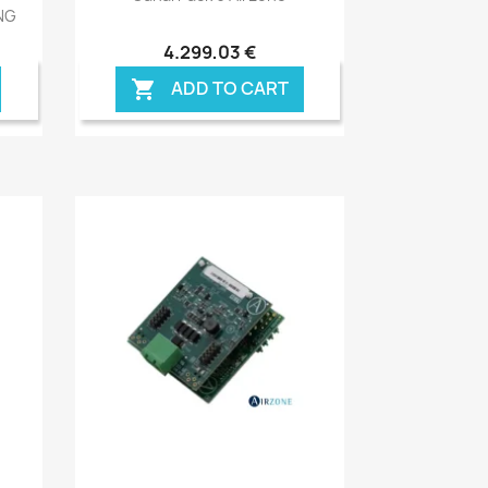
NG
4.299,03 €
ADD TO CART

Anteprima