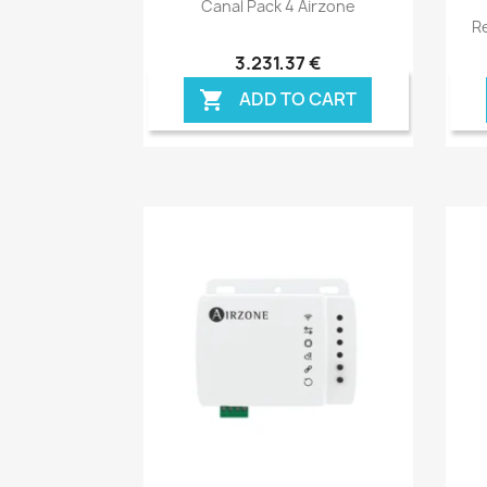

Canal Pack 4 Airzone
Re
3.231,37 €
ADD TO CART
