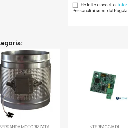
Ho letto e accetto l’
info
Personali ai sensi del Regola
ategoria:
Anteprima
Anteprima


SERRANDA MOTORIZZATA
INTERFACCIA DI