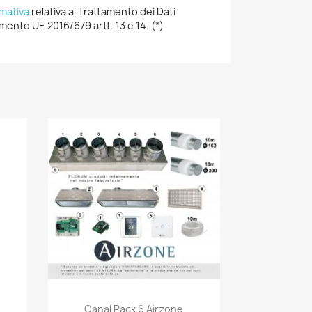
rmativa
relativa al Trattamento dei Dati
mento UE 2016/679 artt. 13 e 14. (*)
Anteprima

Canal Pack 6 Airzone