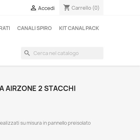
shopping_cart

Carrello
(0)
Accedi
RATI
CANALI SPIRO
KIT CANAL PACK
search
 AIRZONE 2 STACCHI
alizzati su misura in pannello preisolato