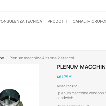
CONSULENZA TECNICA
PRODOTTI
CANALI MICROFO
one
Plenum macchina Airzone 2 stacchi
PLENUM MACCHINA
481,75 €
Tasse escluse
I plenum macchina vengono re
sandwich.