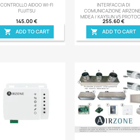
Anteprima
Anteprima


CONTROLLO AIDOO WI-FI
INTERFACCIA DI
FUJITSU
COMUNICAZIONE AIRZON
MIDEA / KAYSUN V5 PROTO
145,00 €
255,60 €
ADD TO CART
ADD TO CART

