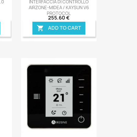

.0
INTERFACCIA DI CONTROLLO
AIRZONE-MIDEA / KAYSUN V6
PROTOCOL
255,60 €
ADD TO CART
