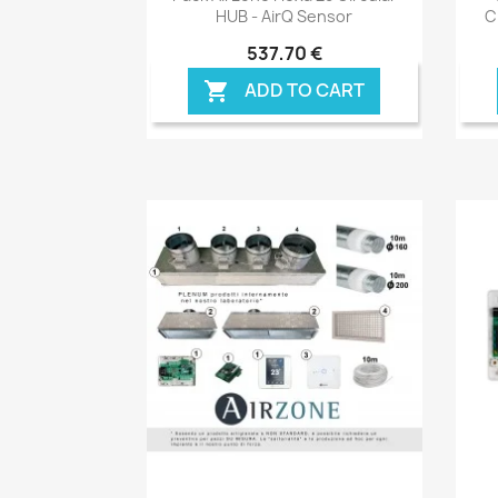
HUB - AirQ Sensor
C
537,70 €
ADD TO CART

Anteprima