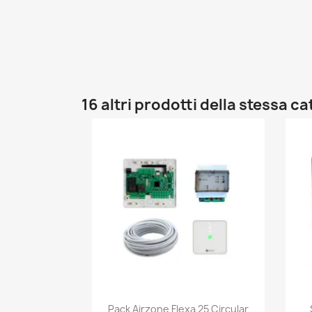
16 altri prodotti della stessa c
Anteprima

Pack Airzone Flexa 25 Circular