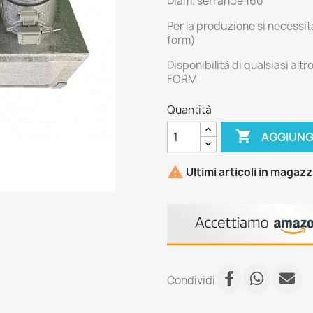
Diam. serrande 160
Per la produzione si necessit
form)
Disponibilità di qualsiasi alt
FORM
Quantità

AGGIUNG

Ultimi articoli in magaz
Condividi