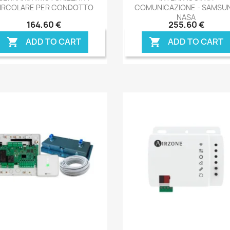
IRCOLARE PER CONDOTTO
COMUNICAZIONE - SAMSU
NASA
164,60 €
255,60 €
ADD TO CART
ADD TO CART


Anteprima
Anteprima