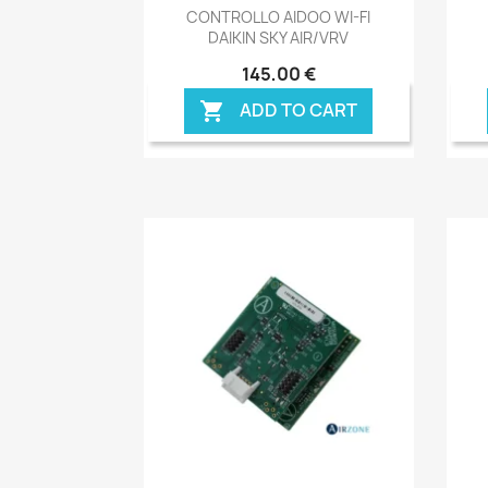
Anteprima

CONTROLLO AIDOO WI-FI
DAIKIN SKY AIR/VRV
145,00 €
ADD TO CART
