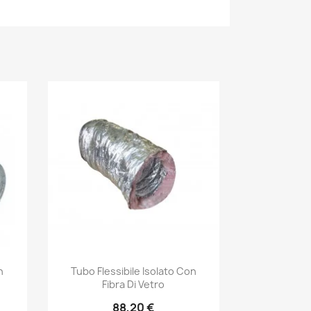
Anteprima

n
Tubo Flessibile Isolato Con
Fibra Di Vetro
88,20 €