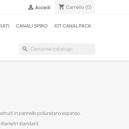
shopping_cart

Carrello
(0)
Accedi
RATI
CANALI SPIRO
KIT CANAL PACK
search
struiti in pannello poliuretano espanso.
ni diametri standard.