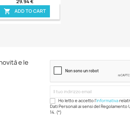
29,94 €
ADD TO CART

novità e le
Ho letto e accetto l’
informativa
relat
Dati Personali ai sensi del Regolamento U
14. (*)