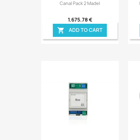
Anteprima

Canal Pack 2 Madel
1.675,78 €
ADD TO CART
