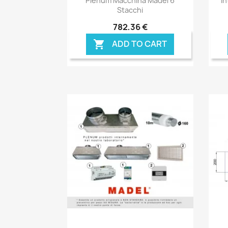
Plenum Macchina Madel 6
In
Stacchi
782,36 €
ADD TO CART
