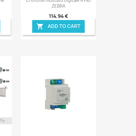
one
Cronotermostato Digitale A Filo
ZEBRA
114,94 €
ADD TO CART
