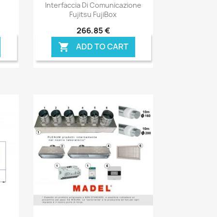
Anteprima

Interfaccia Di Comunicazione
Fujitsu FujiBox
266,85 €
ADD TO CART
