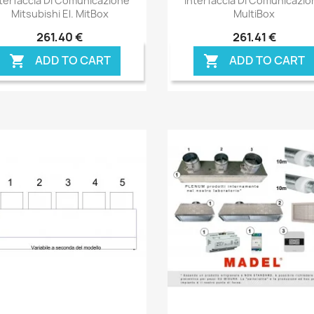
terfaccia Di Comunicazione
Interfaccia Di Comunicazi
Mitsubishi El. MitBox
MultiBox
261,40 €
261,41 €
ADD TO CART
ADD TO CART

