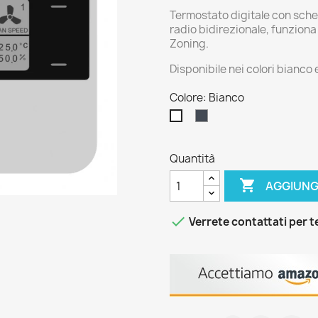
Termostato digitale con sch
radio bidirezionale, funziona
Zoning.
Disponibile nei colori bianco 
Colore: Bianco
Nero
Bianco
Quantità

AGGIUNG

Verrete contattati per 