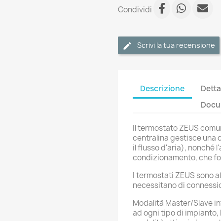
Condividi
Scrivi la tua recensione
Descrizione
Detta
Docum
Il termostato ZEUS comuni
centralina gestisce una 
il flusso d'aria), nonché l
condizionamento, che forn
I termostati ZEUS sono al
necessitano di connession
Modalità Master/Slave in
ad ogni tipo di impianto,