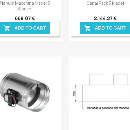
Anteprima
Anteprima


Plenum Macchina Madel 5
Canal Pack 3 Madel
Stacchi
668,07 €
2.144,27 €
ADD TO CART
ADD TO CART

