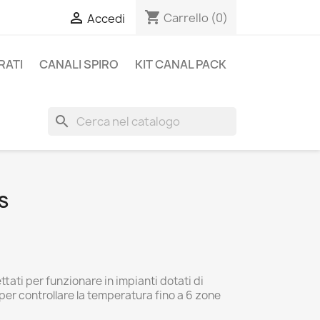
shopping_cart

Carrello
(0)
Accedi
RATI
CANALI SPIRO
KIT CANAL PACK
search
S
tati per funzionare in impianti dotati di
r controllare la temperatura fino a 6 zone