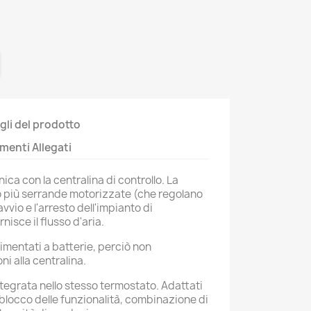
gli del prodotto
enti Allegati
ca con la centralina di controllo. La
o più serrande motorizzate (che regolano
'avvio e l'arresto dell'impianto di
isce il flusso d'aria.
imentati a batterie, perciò non
i alla centralina.
tegrata nello stesso termostato. Adattati
 blocco delle funzionalità, combinazione di