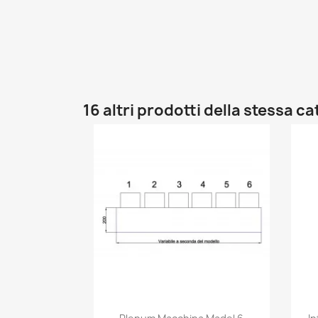
16 altri prodotti della stessa c
Anteprima
