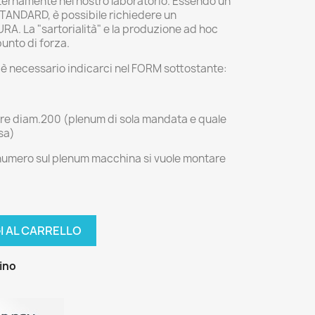
ternamente nel nostro laboratorio. Essendo un
TANDARD, è possibile richiedere un
RA. La "sartorialità" e la produzione ad hoc
punto di forza.
 è necessario indicarci nel FORM sottostante:
lare diam.200 (plenum di sola mandata e quale
sa)
 numero sul plenum macchina si vuole montare
I AL CARRELLO
zino