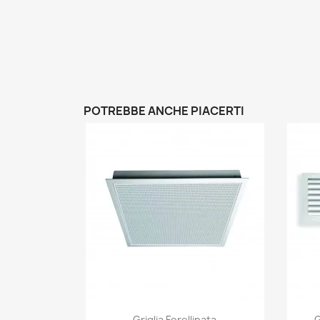
POTREBBE ANCHE PIACERTI
Anteprima

Griglia Forellinata
G