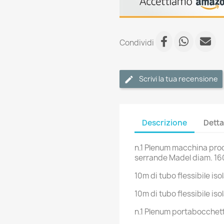
Condividi
Scrivi la tua recensione
Descrizione
Detta
n.1 Plenum macchina prod
serrande Madel diam. 16
10m di tubo flessibile iso
10m di tubo flessibile iso
n.1 Plenum portabocchet