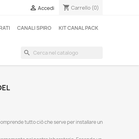
shopping_cart

Carrello
(0)
Accedi
RATI
CANALI SPIRO
KIT CANAL PACK
search
DEL
comprende tutto ciò che serve per installare un