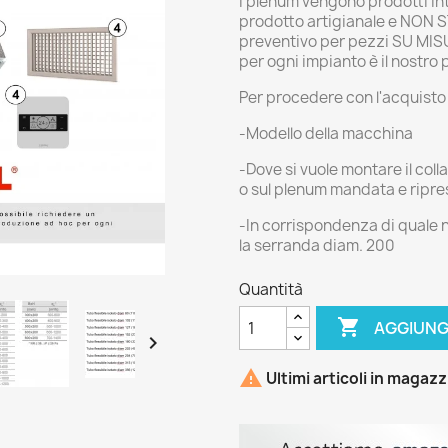
I plenum vengono prodotti in
prodotto artigianale e NON S
preventivo per pezzi SU MISU
per ogni impianto è il nostro 
Per procedere con l'acquisto
-Modello della macchina
-Dove si vuole montare il col
o sul plenum mandata e ripre
-In corrispondenza di quale
la serranda diam. 200
Quantità

AGGIUNG


Ultimi articoli in magaz